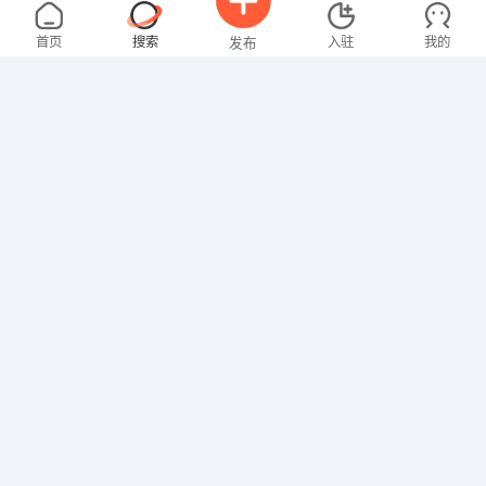
梁先生
4000-5000元
08-06
不限区域
全职
高中
首页
搜索
入驻
我的
发布
行政/后勤
刘女士
2000-3000元
08-06
不限区域
全职
本科
招聘信息
求职简历
教师
卢先生
4000-5000元
08-06
不限区域
全职
其他职位
张女士
面议
08-06
不限区域
全职