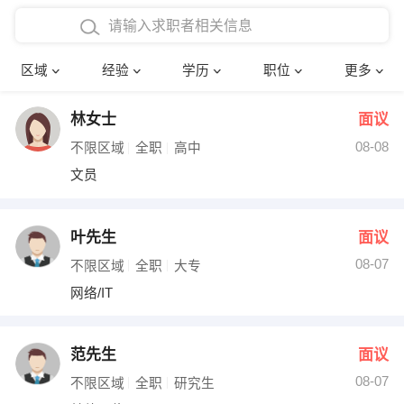
在校学生工作经验
本科
行政后勤
建筑装潢
确定
区域
经验
学历
职位
更多
三年以上工作经验
硕士
销售岗位
教师
林女士
面议
四年以上工作经验
博士
文员
护士
08-08
不限区域
全职
高中
五年以上工作经验
财务会计
传单派发
文员
十年以上工作经验
超市零售
促销导购
叶先生
面议
网络IT
保健按摩
08-07
不限区域
全职
大专
网络/IT
快递员
前台接待
收银员
技术员/工程师
范先生
面议
08-07
水电/机修
部门经理
不限区域
全职
研究生