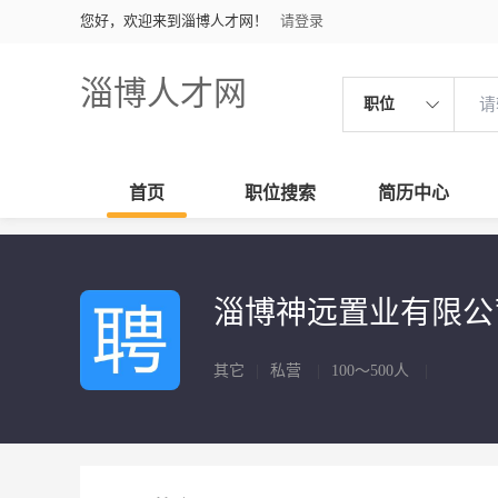
您好，欢迎来到淄博人才网！
请登录
淄博人才网
职位
首页
职位搜索
简历中心
淄博神远置业有限
其它
|
私营
|
100～500人
|